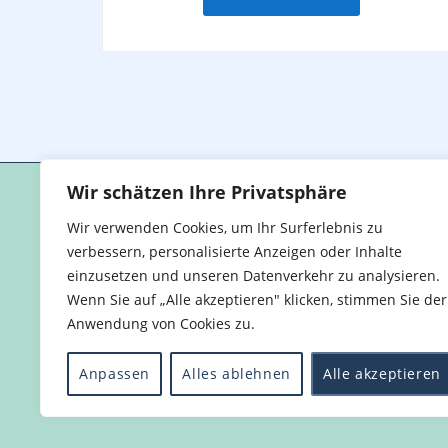
Wir schätzen Ihre Privatsphäre
Wir verwenden Cookies, um Ihr Surferlebnis zu
verbessern, personalisierte Anzeigen oder Inhalte
Home
Kontakt
Impressum
Date
einzusetzen und unseren Datenverkehr zu analysieren.
Wenn Sie auf „Alle akzeptieren" klicken, stimmen Sie der
Anwendung von Cookies zu.
Schulportal Hessen
© 2026 Stadtgymnasium Frankfurt. All Rights Reserv
Anpassen
Alles ablehnen
Alle akzeptieren