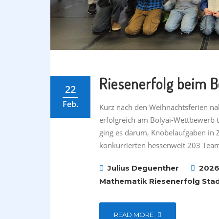
Riesenerfolg beim 
22
Feb.
Kurz nach den Weihnachtsferien n
erfolgreich am Bolyai-Wettbewerb 
ging es darum, Knobelaufgaben in Z
konkurrierten hessenweit 203 Team
Julius Deguenther
202
Mathematik
Riesenerfolg
Sta
READ MORE